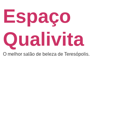
Espaço
Qualivita
O melhor salão de beleza de Teresópolis.
“azərbaycand
Onlayn
Kazinolar #1