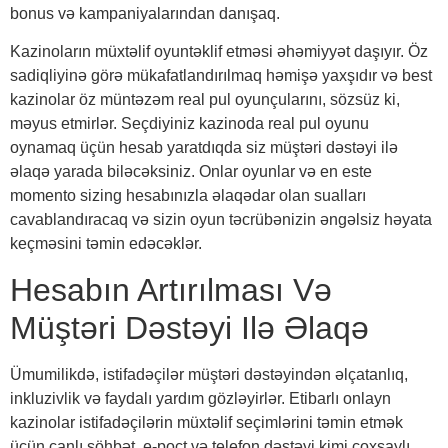
bonus və kampaniyalarından danışaq.
Kazinoların müxtəlif oyuntəklif etməsi əhəmiyyət daşıyır. Öz
sadiqliyinə görə mükafatlandırılmaq həmişə yaxşıdır və best
kazinolar öz müntəzəm real pul oyunçularını, sözsüz ki,
məyus etmirlər. Seçdiyiniz kazinoda real pul oyunu
oynamaq üçün hesab yaratdıqda siz müştəri dəstəyi ilə
əlaqə yarada biləcəksiniz. Onlar oyunlar və en este
momento sizing hesabınızla əlaqədar olan sualları
cavablandıracaq və sizin oyun təcrübənizin əngəlsiz həyata
keçməsini təmin edəcəklər.
Hesabın Artırılması Və
Müştəri Dəstəyi Ilə Əlaqə
Ümumilikdə, istifadəçilər müştəri dəstəyindən əlçatanlıq,
inkluzivlik və faydalı yardım gözləyirlər. Etibarlı onlayn
kazinolar istifadəçilərin müxtəlif seçimlərini təmin etmək
üçün canlı söhbət, e-poçt və telefon dəstəyi kimi çoxsaylı