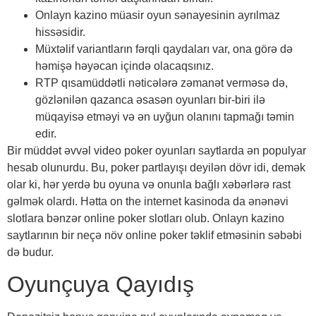
Onlayn kazino müasir oyun sənayesinin ayrılmaz
hissəsidir.
Müxtəlif variantların fərqli qaydaları var, ona görə də
həmişə həyəcan içində olacaqsınız.
RTP qısamüddətli nəticələrə zəmanət verməsə də,
gözlənilən qazanca əsasən oyunları bir-biri ilə
müqayisə etməyi və ən uyğun olanını tapmağı təmin
edir.
Bir müddət əvvəl video poker oyunları saytlarda ən populyar
hesab olunurdu. Bu, poker partlayışı deyilən dövr idi, demək
olar ki, hər yerdə bu oyuna və onunla bağlı xəbərlərə rast
gəlmək olardı. Hətta on the internet kasinoda da ənənəvi
slotlara bənzər online poker slotları olub. Onlayn kazino
saytlarının bir neçə növ online poker təklif etməsinin səbəbi
də budur.
Oyunçuya Qayıdış