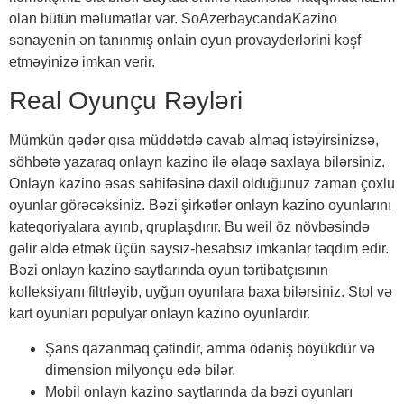
olan bütün məlumatlar var. SoAzerbaycandaKazino
sənayenin ən tanınmış onlain oyun provayderlərini kəşf
etməyinizə imkan verir.
Real Oyunçu Rəyləri
Mümkün qədər qısa müddətdə cavab almaq istəyirsinizsə,
söhbətə yazaraq onlayn kazino ilə əlaqə saxlaya bilərsiniz.
Onlayn kazino əsas səhifəsinə daxil olduğunuz zaman çoxlu
oyunlar görəcəksiniz. Bəzi şirkətlər onlayn kazino oyunlarını
kateqoriyalara ayırıb, qruplaşdırır. Bu weil öz növbəsində
gəlir əldə etmək üçün saysız-hesabsız imkanlar təqdim edir.
Bəzi onlayn kazino saytlarında oyun tərtibatçısının
kolleksiyanı filtrləyib, uyğun oyunlara baxa bilərsiniz. Stol və
kart oyunları populyar onlayn kazino oyunlardır.
Şans qazanmaq çətindir, amma ödəniş böyükdür və
dimension milyonçu edə bilər.
Mobil onlayn kazino saytlarında da bəzi oyunları