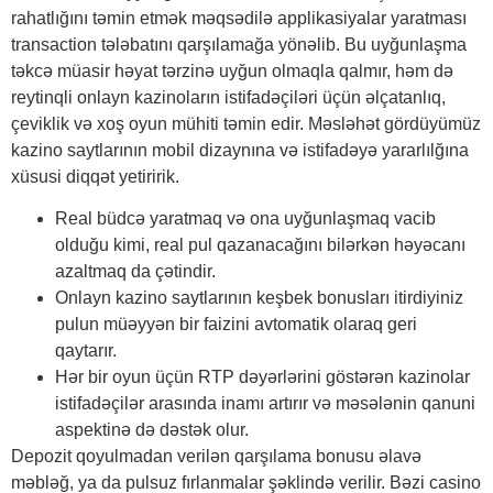
rahatlığını təmin etmək məqsədilə applikasiyalar yaratması
transaction tələbatını qarşılamağa yönəlib. Bu uyğunlaşma
təkcə müasir həyat tərzinə uyğun olmaqla qalmır, həm də
reytinqli onlayn kazinoların istifadəçiləri üçün əlçatanlıq,
çeviklik və xoş oyun mühiti təmin edir. Məsləhət gördüyümüz
kazino saytlarının mobil dizaynına və istifadəyə yararlılğına
xüsusi diqqət yetiririk.
Real büdcə yaratmaq və ona uyğunlaşmaq vacib
olduğu kimi, real pul qazanacağını bilərkən həyəcanı
azaltmaq da çətindir.
Onlayn kazino saytlarının keşbek bonusları itirdiyiniz
pulun müəyyən bir faizini avtomatik olaraq geri
qaytarır.
Hər bir oyun üçün RTP dəyərlərini göstərən kazinolar
istifadəçilər arasında inamı artırır və məsələnin qanuni
aspektinə də dəstək olur.
Depozit qoyulmadan verilən qarşılama bonusu əlavə
məbləğ, ya da pulsuz fırlanmalar şəklində verilir. Bəzi casino