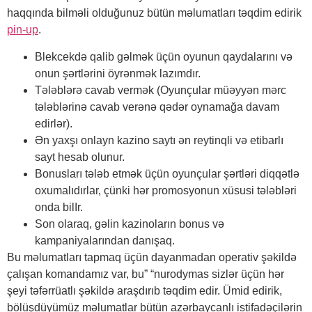
haqqında bilməli olduğunuz bütün məlumatları təqdim edirik
pin-up
.
Blekcekdə qalib gəlmək üçün oyunun qaydalarını və
onun şərtlərini öyrənmək lazımdır.
Tələblərə cavab vermək (Oyunçular müəyyən mərc
tələblərinə cavab verənə qədər oynamağa davam
edirlər).
Ən yaxşı onlayn kazino saytı ən reytinqli və etibarlı
sayt hesab olunur.
Bonusları tələb etmək üçün oyunçular şərtləri diqqətlə
oxumalıdırlar, çünki hər promosyonun xüsusi tələbləri
onda bilIr.
Son olaraq, gəlin kazinoların bonus və
kampaniyalarından danışaq.
Bu məlumatları tapmaq üçün dayanmadan operativ şəkildə
çalışan komandamız var, bu” “nurodymas sizlər üçün hər
şeyi təfərrüatlı şəkildə araşdırıb təqdim edir. Ümid edirik,
bölüşdüyümüz məlumatlar bütün azərbaycanlı istifadəçilərin