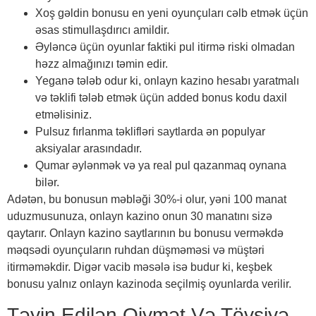
Xoş gəldin bonusu en yeni oyunçuları cəlb etmək üçün
əsas stimullaşdırıcı amildir.
Əyləncə üçün oyunlar faktiki pul itirmə riski olmadan
həzz almağınızı təmin edir.
Yeganə tələb odur ki, onlayn kazino hesabı yaratmalı
və təklifi tələb etmək üçün added bonus kodu daxil
etməlisiniz.
Pulsuz fırlanma təklifləri saytlarda ən populyar
aksiyalar arasındadır.
Qumar əylənmək və ya real pul qazanmaq oynana
bilər.
Adətən, bu bonusun məbləği 30%-i olur, yəni 100 manat
uduzmusunuza, onlayn kazino onun 30 manatını sizə
qaytarır. Onlayn kazino saytlarının bu bonusu verməkdə
məqsədi oyunçuların ruhdan düşməməsi və müştəri
itirməməkdir. Digər vacib məsələ isə budur ki, keşbek
bonusu yalnız onlayn kazinoda seçilmiş oyunlarda verilir.
Təyin Edilən Qiymət Və Tövsiyə