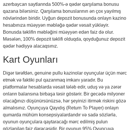
azerbaycan saytlarında 500%-ə qədər qarşılama bonusu
qazana bilərsiniz. Qarşılama bonuslarının ən çox yayılmış
növlərindən biridir. Uyğun depozit bonusunda onlayn kazino
hesabınıza müəyyən məbləğə qədər vəsait yükləyir.
Bonusda təklifin məbləğini müəyyən edən faiz də olur.
Məsələn, 100% depozit təklifi olduqda, qoyduğunuz depozit
qədər hədiyyə alacaqsınız.
Kart Oyunları
Digər tərəfdən, genuine pullu kazinolar oyunçular üçün mərc
etmək və faktiki pul qazanmaq imkanı yaradır. Bu
platformalar hesablarda vəsait tələb edir, uduş və ya zərər
onların balansına birbaşa təsir göstərir. Bir gecədə milyoner
olacağınızı düşünürsünüzsə, hər şeyinizi itirmək riskini gözə
almalısınız. Oyunçuya Qayıdış (Return To Player) onlayn
qumarda mühüm konsepsiyalardandır və sadə sözlərlə,
oyunun oyunçulara qaytaracağı mərc edilmiş pulun
gözlənilən faiz dərəcəsidir. Bir oyunun 95% Oyunçuya