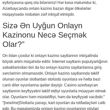
eyforiyasına qərq ola bilərsiniz! Hər kəsə məlumdur ki,
Azərbaycanda onlain kazino bazarı digər ölkələrlər
müqayisədə nisbətən zəif inkişaf etmişdir.
Sizə Ən Uyğun Onlayn
Kazinonu Necə Seçmək
Olar?”
On ildən çoxdur ki onlayn kazino saytlarının inkişafında
böyük artım müşahidə edilir. İnternet saytların populyarlığının
səbəblərindən biri də bu onlayn kazino saytlarılarına giriş
xərclərinin olmamasıdır. Onlayn kazino saytlarında təklif
olunan oyunlar slotlardan stolüstü oyunlara və hətta bəzi
canlı diler oyunlarına qədər dəyişir. Casino azerbaycan
saytlarının keyfiyyətini təklif etdiyi oyunlarla müəyyən etmək
olar. Oyunların həm müxtəlifliyi, həm də keyfiyyəti vacibdir.”
“[newline]Slotlarla yanaşı, kart oyunları da istifadəçiləri cəlb
edir. Bu məqaləmizdə onlayn kazino oyunlarının növləri