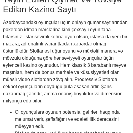
Edilən Kazino Saytı
Azərbaycandakı oyunçular üçün onlayn qumar saytlarından
pokerdən idman mərclərinə kimi çoxsaylı oyun tapa
bilərsiniz. İstər sevimli köhnə oyun olsun, istərsə də yeni bir
macəra, adrenalinli variantlardan xəbərdar olmaq
üstünlükdür. Slotlar əsl uğur oyunu və müxtəlif manera və
mövzulu olduğuna görə hər səviyyəli oyunçular üçün
əyləncəli kazino oyunudur. Həm klassik 3 barabanlı meyvə
maşınları, həm də bonus mərhələ və xüsusiyyətləri olan
müasir video slotlardan zövq alın. Proqressiv Slotlarda
cekpot oyunçuların qoyduğu pula əsasən artır. Şans
qazanmaq çətindir, amma ödəniş böyükdür və dimension
milyonçu edə bilər.
O, oyunçulara oyunun potensial gəlirləri haqqında
məlumat verir, şəffaflığını və ədalətililik dərəcəsini
müəyyən edir.