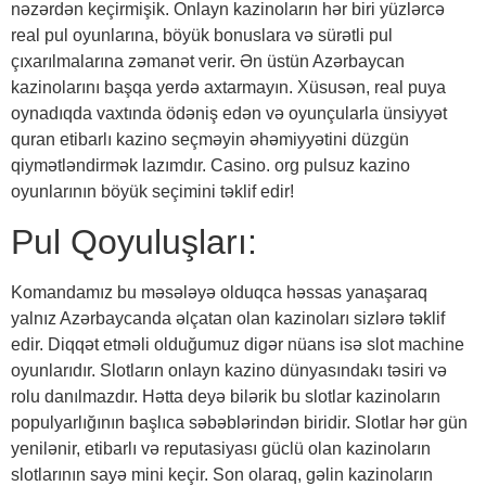
nəzərdən keçirmişik. Onlayn kazinoların hər biri yüzlərcə
real pul oyunlarına, böyük bonuslara və sürətli pul
çıxarılmalarına zəmanət verir. Ən üstün Azərbaycan
kazinolarını başqa yerdə axtarmayın. Xüsusən, real puya
oynadıqda vaxtında ödəniş edən və oyunçularla ünsiyyət
quran etibarlı kazino seçməyin əhəmiyyətini düzgün
qiymətləndirmək lazımdır. Casino. org pulsuz kazino
oyunlarının böyük seçimini təklif edir!
Pul Qoyuluşları:
Komandamız bu məsələyə olduqca həssas yanaşaraq
yalnız Azərbaycanda əlçatan olan kazinoları sizlərə təklif
edir. Diqqət etməli olduğumuz digər nüans isə slot machine
oyunlarıdır. Slotların onlayn kazino dünyasındakı təsiri və
rolu danılmazdır. Hətta deyə bilərik bu slotlar kazinoların
populyarlığının başlıca səbəblərindən biridir. Slotlar hər gün
yenilənir, etibarlı və reputasiyası güclü olan kazinoların
slotlarının sayə mini keçir. Son olaraq, gəlin kazinoların