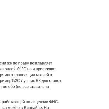
сии же по праву возглавляет
ько онлайн%2C но и приезжают
рямого трансляции матчей а
апример%2C Лучших БК для ставок
не обо (не все ставить на
2C работающей по лицензии ФНС.
анса можно в Винлайне. На