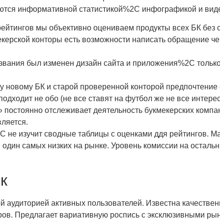
даются информативной статистикой%2C инфографикой и вид
тингов мы объективно оцениваем продукты всех БК без ск
екерской конторы есть возможности написать обращение ч
звания был изменен дизайн сайта и приложения%2C только
 новому БК и старой проверенной конторой предпочтение с
одходит не обо (не все ставят на футбол же не все интере
 постоянно отслеживает деятельность букмекерских комп
ляется.
C не изучит сводные таблицы с оценками ддя рейтингов. М
 один самых низких на рынке. Уровень комиссии на остал
к
й аудиторией активных пользователей. Известна качестве
ров. Предлагает вариативную роспись с эксклюзивными ры