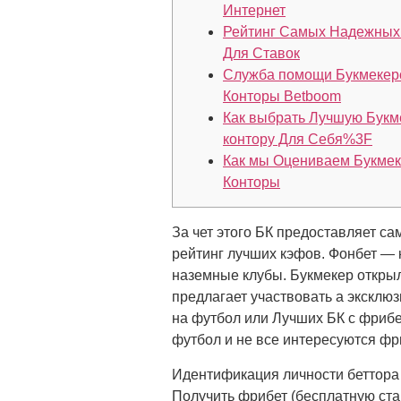
Интернет
Рейтинг Самых Надежных
Для Ставок
Служба помощи Букмекер
Конторы Betboom
Как выбрать Лучшую Букм
контору Для Себя%3F
Как мы Оцениваем Букмек
Конторы
За чет этого БК предоставляет с
рейтинг лучших кэфов. Фонбет — 
наземные клубы. Букмекер откры
предлагает участвовать а эксклю
на футбол или Лучших БК с фрибе
футбол и не все интересуются фр
Идентификация личности беттора
Получить фрибет (бесплатную ста